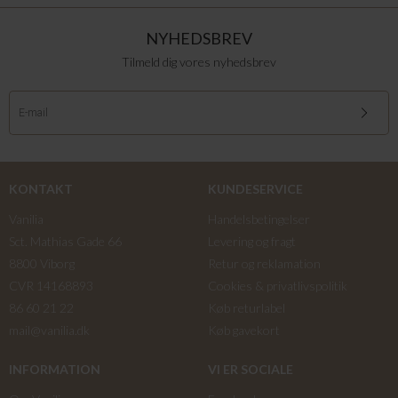
NYHEDSBREV
Tilmeld dig vores nyhedsbrev
KONTAKT
KUNDESERVICE
Vanilia
Handelsbetingelser
Sct. Mathias Gade 66
Levering og fragt
8800 Viborg
Retur og reklamation
CVR 14168893
Cookies & privatlivspolitik
86 60 21 22
Køb returlabel
mail@vanilia.dk
Køb gavekort
INFORMATION
VI ER SOCIALE