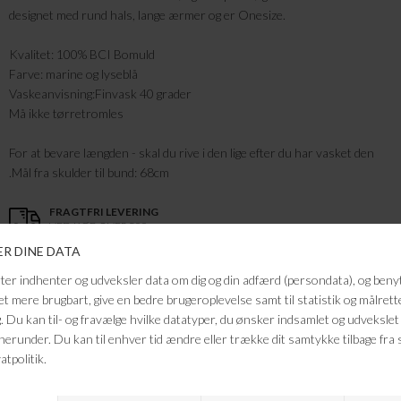
designet med rund hals, lange ærmer og er Onesize.
Kvalitet: 100% BCI Bomuld
Farve: marine og lyseblå
Vaskeanvisning:Finvask 40 grader
Må ikke tørretromles
For at bevare længden - skal du rive i den lige efter du har vasket den
.Mål fra skulder til bund: 68cm
FRAGTFRI LEVERING
VED KØB OVER 500,-
RETURRET
14 DAGES RETURRET
KUNDESERVICE
+46 86 60 21 22