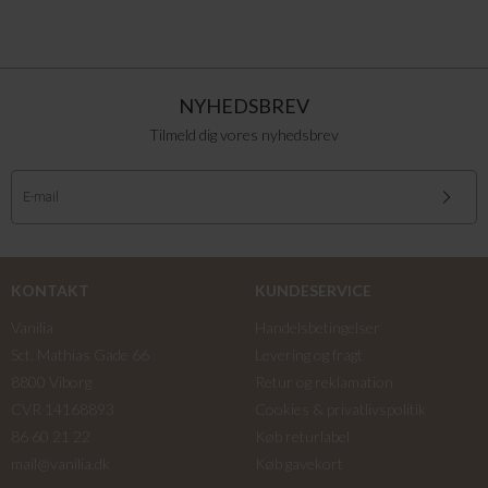
NYHEDSBREV
Tilmeld dig vores nyhedsbrev
KONTAKT
KUNDESERVICE
Vanilia
Handelsbetingelser
Sct. Mathias Gade 66
Levering og fragt
8800 Viborg
Retur og reklamation
CVR 14168893
Cookies & privatlivspolitik
86 60 21 22
Køb returlabel
mail@vanilia.dk
Køb gavekort