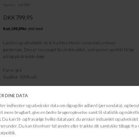
Varenr.
165900
DKK 799,95
Lækker og ultrabløde strik fra Mos Mosh - essentiel i enhver
garderobe. Den er i en meget fin strikkvalitet, som passer perfekt til lag-
på-lag på de kolde dage.
Farve: grå
Kvalitet: 100% uld
FRAGTFRI LEVERING
VED KØB OVER 500,-
RETURRET
14 DAGES RETURRET
KUNDESERVICE
+46 86 60 21 22