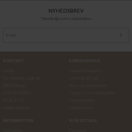
NYHEDSBREV
Tilmeld dig vores nyhedsbrev
KONTAKT
KUNDESERVICE
Vanilia
Handelsbetingelser
Sct. Mathias Gade 66
Levering og fragt
8800 Viborg
Retur og reklamation
CVR 14168893
Cookies & privatlivspolitik
86 60 21 22
Køb returlabel
mail@vanilia.dk
Køb gavekort
INFORMATION
VI ER SOCIALE
Om Vanilia
Facebook