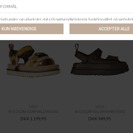
ANDRE KØBTE OGSÅ
UGG
UGG
W GOLDENSTAR WILDWOOD
W GOLDENGLOW EMBOSSED
DKK 1.199,95
DKK 949,95