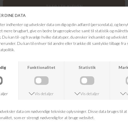
Den populære tasman fra UGGi sort med grå og hvide stikninger fra
UGG. Slip-in skoene er gennem foret med lammeskind og har udvendige
syninger.
Farve: sort, grå, hvid
Kvalitet: læder, tekstil, lammeuld
FRAGTFRI LEVERING
VED KØB OVER 500,-
RETURRET
14 DAGES RETURRET
KUNDESERVICE
+46 86 60 21 22