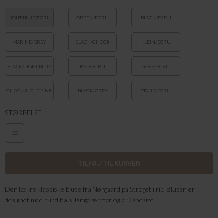
LIGHT BLUE/ECRU
GREEN/ECRU
BLACK/ECRU
MARINE/GREY
BLACK/CHOCK
KLEIN/ECRU
BLACK/LIGHT BLUE
RED/ECRU
ROSE/ECRU
CHOCK/LIGHT PINK
BLACK/GREY
STONE/ECRU
MELANGE
STØRRELSE
OS
Den lækre klassiske bluse fra Nørgaard på Strøget i rib. Blusen er
designet med rund hals, lange ærmer og er Onesize.