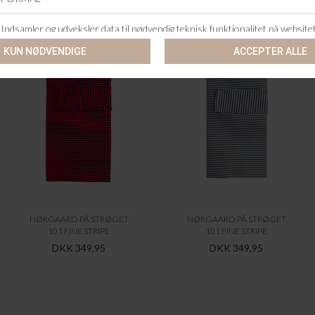
NØRGAARD PÅ STRØGET
NØRGAARD PÅ STRØGET
101 FINE STRIPE
101 FINE STRIPE
DKK 349,95
DKK 349,95