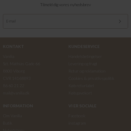
Tilmeld dig vores nyhedsbrev
KONTAKT
KUNDESERVICE
Vanilia
Handelsbetingelser
Sct. Mathias Gade 66
Levering og fragt
8800 Viborg
Retur og reklamation
CVR 14168893
Cookies & privatlivspolitik
86 60 21 22
Køb returlabel
mail@vanilia.dk
Køb gavekort
INFORMATION
VI ER SOCIALE
Om Vanilia
Facebook
Butik
instagram
Nyhedsbrev