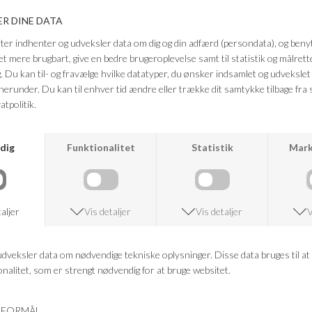
Kvalitet: 100% BCI Bomuld
Farve: Lyseblå og Ecru
Vaskeanvisning: Finvask 40 graderMå ikke tørretromles
For at bevare længden - skal du rive i den lige efter du har vasket den.
Mål fra skulder til bund: 68cm
FRAGTFRI LEVERING
VED KØB OVER 500,-
RETURRET
14 DAGES RETURRET
KUNDESERVICE
+46 86 60 21 22
ANDRE KØBTE OGSÅ