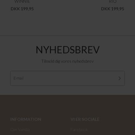
WINNIE
RIO
DKK 199,95
DKK 199,95
NYHEDSBREV
Tilmeld dig vores nyhedsbrev
INFORMATION
VI ER SOCIALE
Om Vanilia
Facebook