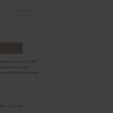
CRYSTAL
Solbrillerne er med UV 400
højkvalitets optiske
mere end 50% genanvendte
mples – 143 mm