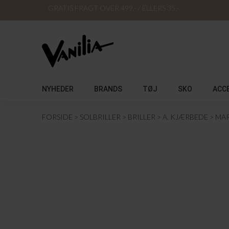
GRATIS FRAGT OVER 499,- / ELLERS 35,-
NYHEDER
BRANDS
TØJ
SKO
ACC
FORSIDE
SOLBRILLER
BRILLER
A. KJÆRBEDE
MAR