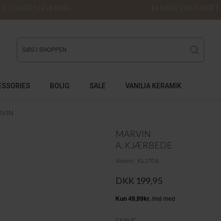
1-2 DAGES LEVERING
14 DAGES RETURRET
ESSORIES
BOLIG
SALE
VANILIA KERAMIK
VIN
MARVIN
A. KJÆRBEDE
Varenr.
KL1708
DKK 199,95
FARVE