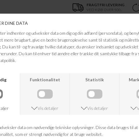
FRAGTFRI LEVERING
VED KØB OVER 500,-
ANDRE KØBTE OGSÅ