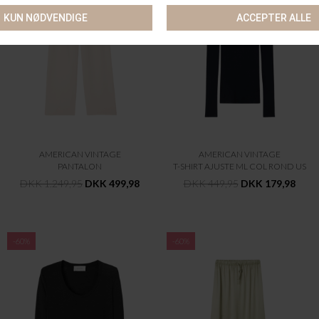
AMERICAN VINTAGE
AMERICAN VINTAGE
PANTALON
T-SHIRT AJUSTE ML COL ROND US
DKK 1.249,95
DKK 499,98
DKK 449,95
DKK 179,98
-60%
-60%