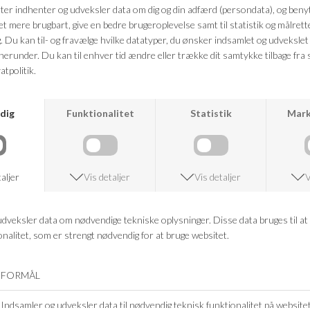
Farve: brun
Kvalitet: 100% bomuld
FRAGTFRI LEVERING
VED KØB OVER 500,-
RETURRET
14 DAGES RETURRET
KUNDESERVICE
+46 86 60 21 22
ANDRE KØBTE OGSÅ
-60%
-60%