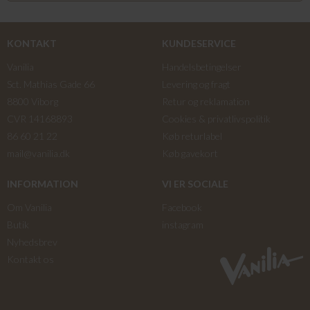
KONTAKT
KUNDESERVICE
Vanilia
Handelsbetingelser
Sct. Mathias Gade 66
Levering og fragt
8800 Viborg
Retur og reklamation
CVR 14168893
Cookies & privatlivspolitik
86 60 21 22
Køb returlabel
mail@vanilia.dk
Køb gavekort
INFORMATION
VI ER SOCIALE
Om Vanilia
Facebook
Butik
instagram
Nyhedsbrev
Kontakt os