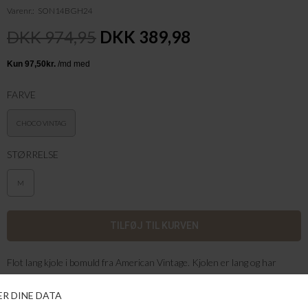
Varenr.
SON14BGH24
DKK 974,95
DKK 389,98
FARVE
CHOCO VINTAG
STØRRELSE
M
Flot lang kjole i bomuld fra American Vintage. Kjolen er lang og har
bådudskæring.
Kjolen er brun og er vist på modellen i sort