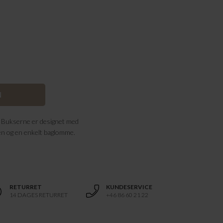
. Bukserne er designet med
 ben og en enkelt baglomme.
RETURRET
KUNDESERVICE
14 DAGES RETURRET
+46 86 60 21 22