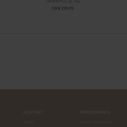
GRANNYCC SS TEE
DKK 299,95
KONTAKT
KUNDESERVICE
Vanilia
Handelsbetingelser