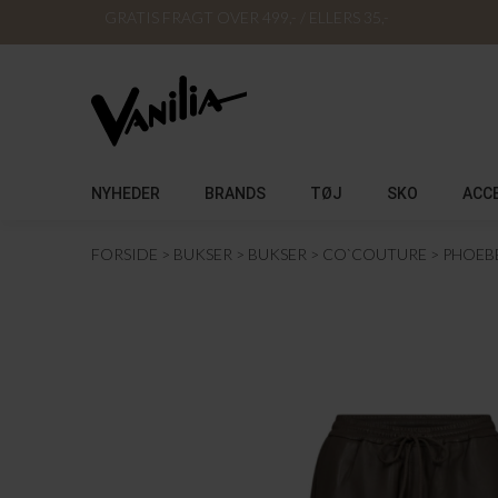
GRATIS FRAGT OVER 499,- / ELLERS 35,-
NYHEDER
BRANDS
TØJ
SKO
ACC
FORSIDE
BUKSER
BUKSER
CO`COUTURE
PHOEBE