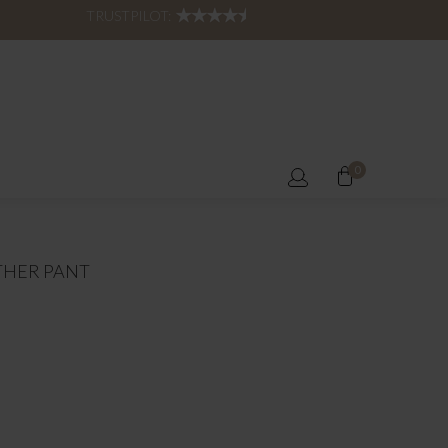
TRUSTPILOT:
0
THER PANT