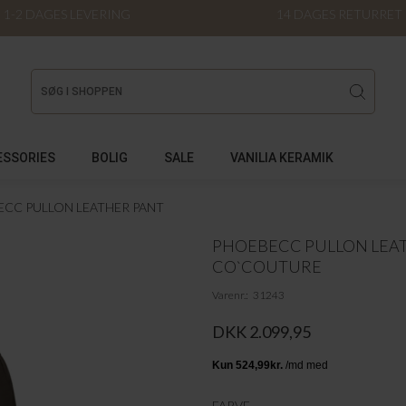
1-2 DAGES LEVERING
14 DAGES RETURRET
ESSORIES
BOLIG
SALE
VANILIA KERAMIK
CC PULLON LEATHER PANT
PHOEBECC PULLON LEA
CO`COUTURE
Varenr.
31243
DKK 2.099,95
FARVE