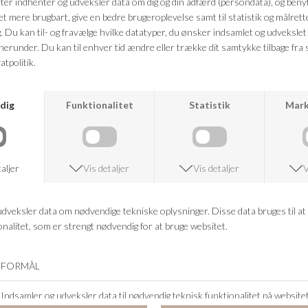
Kvalitet: 98% Bomuld, 2% Elastan
FRAGTFRI LEVERING
VED KØB OVER 500,-
RETURRET
14 DAGES RETURRET
KUNDESERVICE
+46 86 60 21 22
ANDRE KØBTE OGSÅ