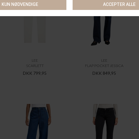
LEE
LEE
SCARLETT
FLAP POCKET JESSICA
DKK 799,95
DKK 849,95