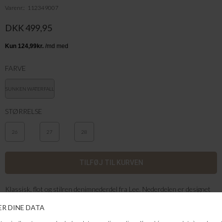
Varenr.
112349007
DKK 499,95
FARVE
SUNKEN WATERFALL
STØRRELSE
26
27
28
Klassisk, flot og stilren denimnederdel fra Lee. Nederdelen er designet
med A-form, slids foran, for- og baglommer.
Farve: Sunken Waterfall