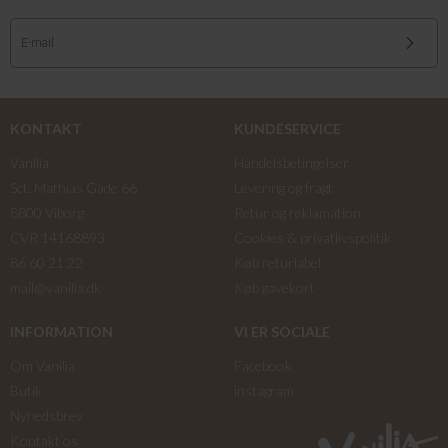
KONTAKT
KUNDESERVICE
Vanilia
Handelsbetingelser
Sct. Mathias Gade 66
Levering og fragt
8800 Viborg
Retur og reklamation
CVR 14168893
Cookies & privatlivspolitik
86 60 21 22
Køb returlabel
mail@vanilia.dk
Køb gavekort
INFORMATION
VI ER SOCIALE
Om Vanilia
Facebook
Butik
instagram
Nyhedsbrev
Kontakt os