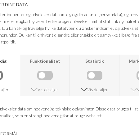
Kvalitet: 100% Lyocell
Brystmål i cm: XS 96, S 102, M 108, L 114
Bund i cm: XS 96, S 102, M 108, L 114
Længde (bag) i cm: XS 62, S 62, M 62, L 64
FRAGTFRI LEVERING
VED KØB OVER 500,-
RETURRET
14 DAGES RETURRET
KUNDESERVICE
+46 86 60 21 22
ANDRE KØBTE OGSÅ