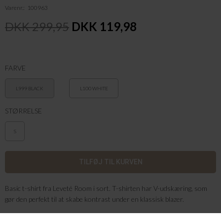
Varenr.
100963
DKK 299,95
DKK 119,98
FARVE
L999 BLACK
L100 WHITE
STØRRELSE
S
Basic t-shirt fra Leveté Room i sort. T-shirten har V-udskæring, som
gør den perfekt til at skabe kontrast under en klassisk blazer.
Farve: Sort