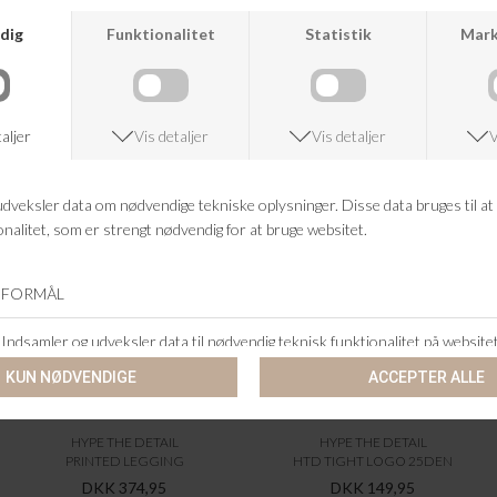
ANDRE KØBTE OGSÅ
HYPE THE DETAIL
HYPE THE DETAIL
PRINTED LEGGING
HTD TIGHT LOGO 25DEN
DKK 374,95
DKK 149,95