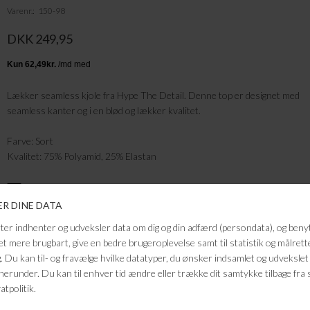
Varenr.
150-98
DKK 249,95
Lækker seamless kjole fra Hype The Detail. Denne top er designet med
seamless kanter og i en blød og lækker kvalitet.
Farve: Sort
Kvalitet: 75% Polyamid, 25% Elastan
FRAGTFRI LEVERING
VED KØB OVER 500,-
RETURRET
14 DAGES RETURRET
KUNDESERVICE
+46 86 60 21 22