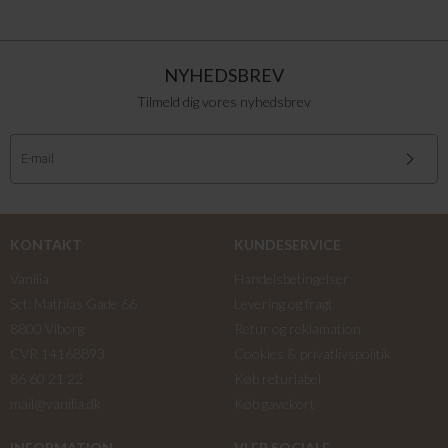
NYHEDSBREV
Tilmeld dig vores nyhedsbrev
KONTAKT
KUNDESERVICE
Vanilia
Handelsbetingelser
Sct. Mathias Gade 66
Levering og fragt
8800 Viborg
Retur og reklamation
CVR 14168893
Cookies & privatlivspolitik
86 60 21 22
Køb returlabel
mail@vanilia.dk
Køb gavekort
INFORMATION
VI ER SOCIALE