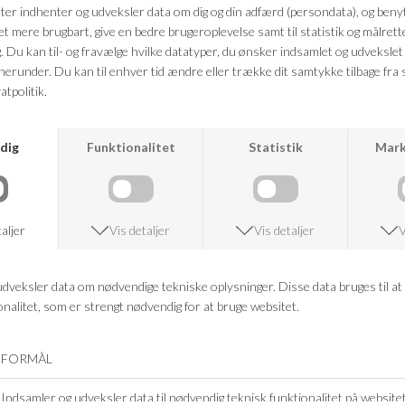
Farve: natural canvas birch
Kvalitet: Polyester, Tekstil // Gummisål
FRAGTFRI LEVERING
VED KØB OVER 500,-
RETURRET
14 DAGES RETURRET
KUNDESERVICE
+46 86 60 21 22
ANDRE KØBTE OGSÅ