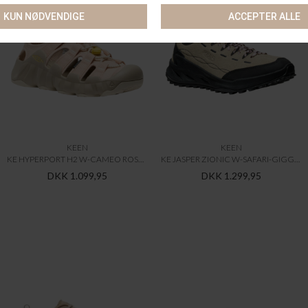
KEEN
KEEN
KE HYPERPORT H2 W-CAMEO ROSE-BIRCH SANDALS & SLIDES
KE JASPER ZIONIC W-SAFARI-GIGGLE-PINK SNEAKERS & LIGHT SHOES
DKK 1.099,95
DKK 1.299,95