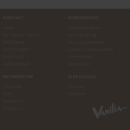
KONTAKT
KUNDESERVICE
Vanilia
Handelsbetingelser
Sct. Mathias Gade 66
Levering og fragt
8800 Viborg
Retur og reklamation
CVR 14168893
Cookies & privatlivspolitik
86 60 21 22
Køb returlabel
mail@vanilia.dk
Køb gavekort
INFORMATION
VI ER SOCIALE
Om Vanilia
Facebook
Butik
instagram
Nyhedsbrev
Kontakt os