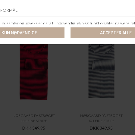
ANDRE KØBTE OGSÅ
NØRGAARD PÅ STRØGET
NØRGAARD PÅ STRØGET
101 FINE STRIPE
101 FINE STRIPE
DKK 349,95
DKK 349,95