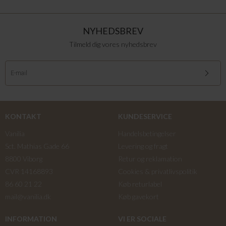
NYHEDSBREV
Tilmeld dig vores nyhedsbrev
KONTAKT
KUNDESERVICE
Vanilia
Handelsbetingelser
Sct. Mathias Gade 66
Levering og fragt
8800 Viborg
Retur og reklamation
CVR 14168893
Cookies & privatlivspolitik
86 60 21 22
Køb returlabel
mail@vanilia.dk
Køb gavekort
INFORMATION
VI ER SOCIALE