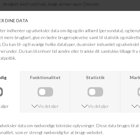
designet med rund hals, lange ærmer og er Onesize.
Kvalitet: 100% BCI Bomuld
Farve: brun
Vaskeanvisning:Finvask 40 grader
Må ikke tørretromles
For at bevare længden - skal du rive i den lige efter du har vasket den.
Mål fra skulder til bund: 68cm
FRAGTFRI LEVERING
VED KØB OVER 500,-
RETURRET
14 DAGES RETURRET
KUNDESERVICE
+46 86 60 21 22