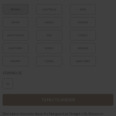
BROWN
LIGHT BLUE
ROSE
WHITE
GREEN
MARINE
LIGHT PURPLE
RED
CHOCK
LIGHT GREY
SYREN
ORANGE
WINERY
CAMEL
DARK GREY
STØRRELSE
OS
Den lækre klassiske bluse fra Nørgaard på Strøget i rib. Blusen er