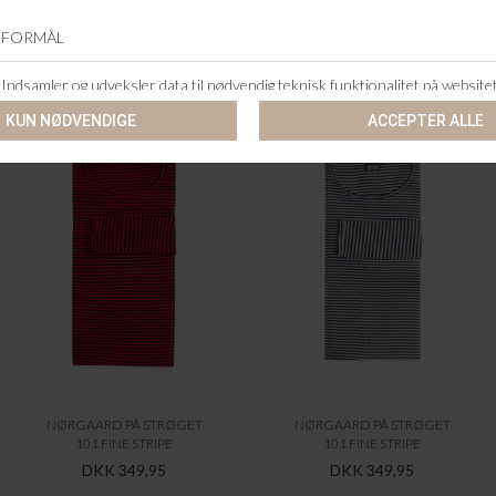
ANDRE KØBTE OGSÅ
NØRGAARD PÅ STRØGET
NØRGAARD PÅ STRØGET
101 FINE STRIPE
101 FINE STRIPE
DKK 349,95
DKK 349,95