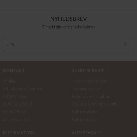
NYHEDSBREV
Tilmeld dig vores nyhedsbrev
KONTAKT
KUNDESERVICE
Vanilia
Handelsbetingelser
Sct. Mathias Gade 66
Levering og fragt
8800 Viborg
Retur og reklamation
CVR 14168893
Cookies & privatlivspolitik
86 60 21 22
Køb returlabel
mail@vanilia.dk
Køb gavekort
INFORMATION
VI ER SOCIALE