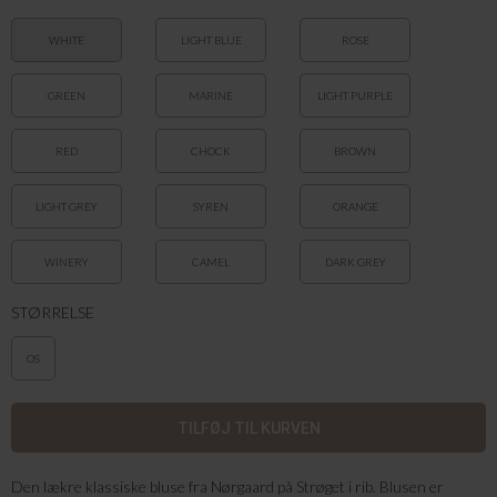
WHITE
LIGHT BLUE
ROSE
GREEN
MARINE
LIGHT PURPLE
RED
CHOCK
BROWN
LIGHT GREY
SYREN
ORANGE
WINERY
CAMEL
DARK GREY
STØRRELSE
OS
Den lækre klassiske bluse fra Nørgaard på Strøget i rib. Blusen er