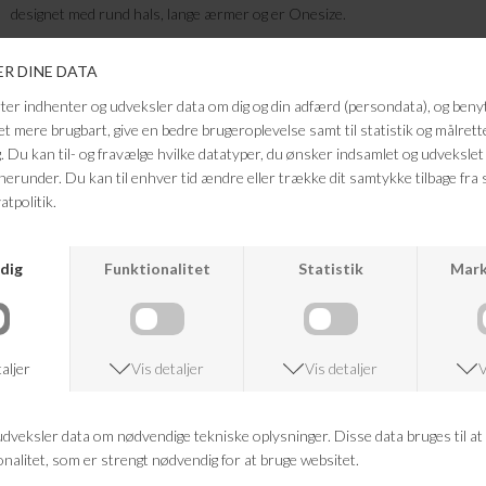
designet med rund hals, lange ærmer og er Onesize.
Kvalitet: 100% BCI Bomuld
Farve: hvid
Vaskeanvisning:Finvask 40 grader
Må ikke tørretromles
For at bevare længden - skal du rive i den lige efter du har vasket den.
Mål fra skulder til bund: 68cm
FRAGTFRI LEVERING
VED KØB OVER 500,-
RETURRET
14 DAGES RETURRET
KUNDESERVICE
+46 86 60 21 22