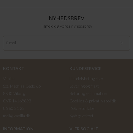
NYHEDSBREV
Tilmeld dig vores nyhedsbrev
KONTAKT
KUNDESERVICE
Vanilia
Handelsbetingelser
Sct. Mathias Gade 66
Levering og fragt
8800 Viborg
Retur og reklamation
CVR 14168893
Cookies & privatlivspolitik
86 60 21 22
Køb returlabel
mail@vanilia.dk
Køb gavekort
INFORMATION
VI ER SOCIALE