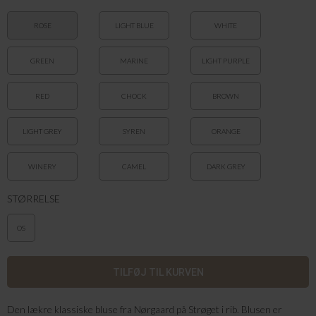
ROSE
LIGHT BLUE
WHITE
GREEN
MARINE
LIGHT PURPLE
RED
CHOCK
BROWN
LIGHT GREY
SYREN
ORANGE
WINERY
CAMEL
DARK GREY
STØRRELSE
OS
Den lækre klassiske bluse fra Nørgaard på Strøget i rib. Blusen er