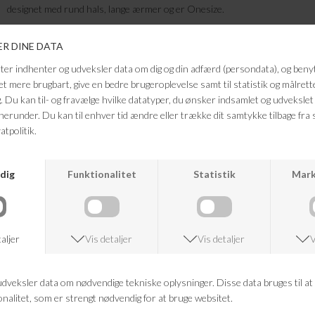
designet med rund hals, lange ærmer og er Onesize.
Kvalitet: 100% BCI Bomuld
Farve: rosa
Vaskeanvisning:Finvask 40 grader
Må ikke tørretromles
For at bevare længden - skal du rive i den lige efter du har vasket den.
Mål fra skulder til bund: 68cm
FRAGTFRI LEVERING
VED KØB OVER 500,-
RETURRET
14 DAGES RETURRET
KUNDESERVICE
+46 86 60 21 22