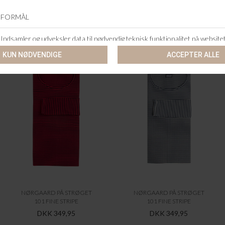
ANDRE KØBTE OGSÅ
NØRGAARD PÅ STRØGET
NØRGAARD PÅ STRØGET
101 FINE STRIPE
101 FINE STRIPE
DKK 349,95
DKK 349,95