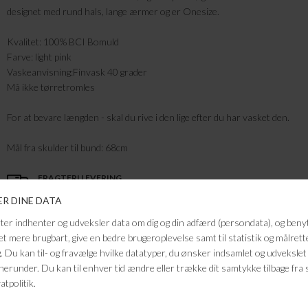
designet med rund hals, lange ærmer og er Onesize.
Kvalitet: 100% BCI Bomuld
Farve: light pink
Vaskeanvisning:Finvask 40 grader
Må ikke tørretromles
For at bevare længden - skal du rive i den lige efter du har vasket den.
Mål fra skulder til bund: 68cm
FRAGTFRI LEVERING
VED KØB OVER 500,-
RETURRET
14 DAGES RETURRET
KUNDESERVICE
+46 86 60 21 22