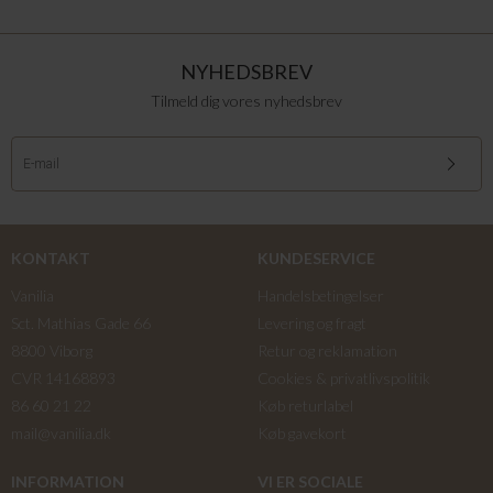
NYHEDSBREV
Tilmeld dig vores nyhedsbrev
KONTAKT
KUNDESERVICE
Vanilia
Handelsbetingelser
Sct. Mathias Gade 66
Levering og fragt
8800 Viborg
Retur og reklamation
CVR 14168893
Cookies & privatlivspolitik
86 60 21 22
Køb returlabel
mail@vanilia.dk
Køb gavekort
INFORMATION
VI ER SOCIALE