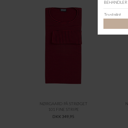
NØRGAARD PÅ STRØGET
N
101 FINE STRIPE
DKK 349,95