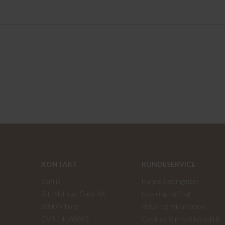
KONTAKT
KUNDESERVICE
Vanilia
Handelsbetingelser
Sct. Mathias Gade 66
Levering og fragt
8800 Viborg
Retur og reklamation
CVR 14168893
Cookies & privatlivspolitik