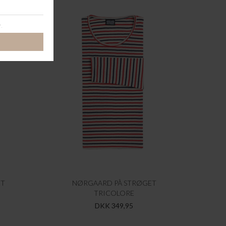
ET
NØRGAARD PÅ STRØGET
TRICOLORE
DKK 349,95