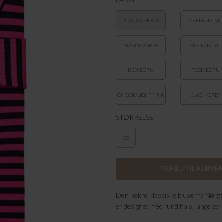
BLACK/CHOCK
GREEN/ECRU
MARINE/GREY
KLEIN/ECRU
RED/ECRU
ROSE/ECRU
CHOCK/LIGHT PINK
BLACK/GREY
MELANGE
STØRRELSE
OS
Den lækre klassiske bluse fra Nørgaa
er designet med rund hals, lange æ