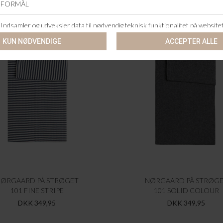
ØRGAARD PÅ STRØGET
NØRGAARD PÅ STRØG
101 FINE STRIPE
101 SOLID COLOUR
DKK 349,95
DKK 349,95