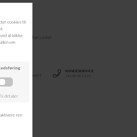
i den lige efter du har vasket
RETURRET
KUNDESERVICE
14 DAGES RETURRET
+46 86 60 21 22