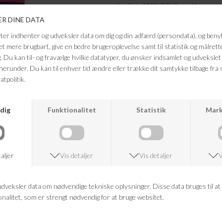
Kvalitet: 100% BCI Bomuld
Farve: sort og pink
Vaskeanvisning:Finvask 40 grader
Må ikke tørretromles
For at bevare længden - skal du rive 
den.
Mål fra skulder til bund: 68cm
FRAGTFRI LEVERING
VED KØB OVER 500,-
ANDRE KØBTE OGSÅ