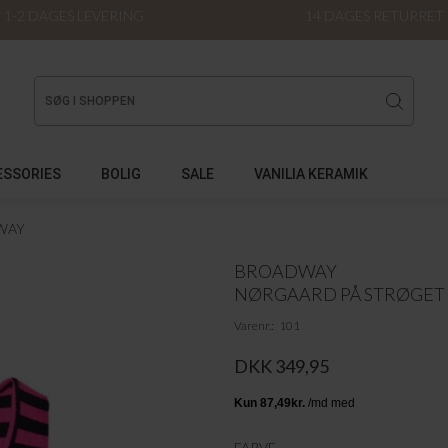
1-2 DAGES LEVERING
14 DAGES RETURRET
ESSORIES
BOLIG
SALE
VANILIA KERAMIK
WAY
BROADWAY
NØRGAARD PÅ STRØGET
Varenr.
101
DKK 349,95
FARVE