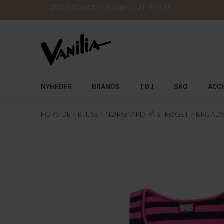
GRATIS FRAGT OVER 499,- / ELLERS 35,-
NYHEDER
BRANDS
TØJ
SKO
ACC
FORSIDE
BLUSE
NØRGAARD PÅ STRØGET
BROAD