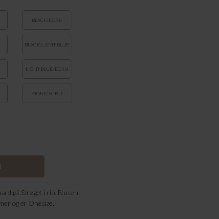
BLACK/ECRU
BLACK/LIGHT BLUE
LIGHT BLUE/ECRU
STONE/ECRU
rd på Strøget i rib. Blusen
rmer og er Onesize.