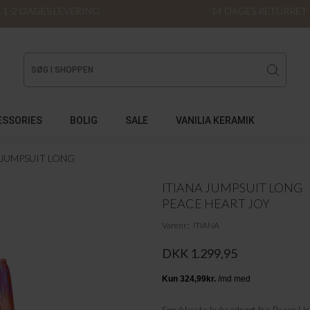
1-2 DAGES LEVERING
14 DAGES RETURRET
ESSORIES
BOLIG
SALE
VANILIA KERAMIK
 JUMPSUIT LONG
ITIANA JUMPSUIT LONG
PEACE HEART JOY
Varenr.
ITIANA
DKK 1.299,95
Smukkeste buksedragt fra Peace Heart