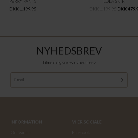
PERRY PANTS
LOLA SKIRT
DKK 1.199,95
DKK 1.199,95
DKK 479,
NYHEDSBREV
Tilmeld dig vores nyhedsbrev
INFORMATION
VI ER SOCIALE
Om Vanilia
Facebook