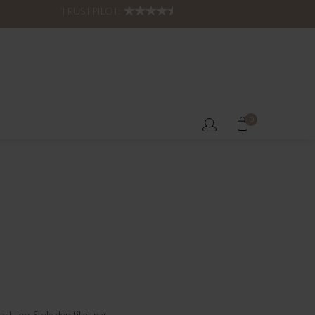
TRUSTPILOT:
0
 Joy. Style den til et par