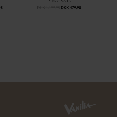
PERRY PANTS
98
DKK 1.199,95
DKK 479,98