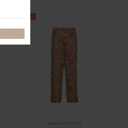
-60%
PEACE HEART JOY