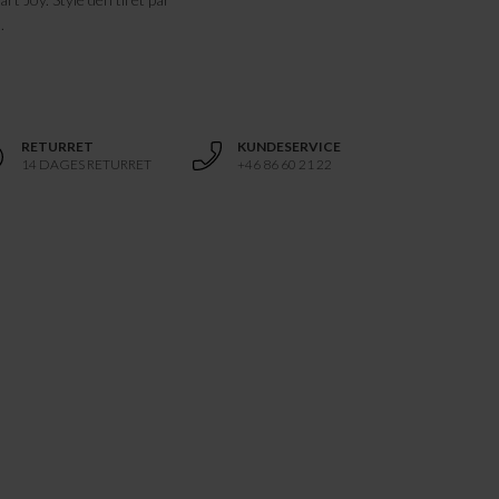
.
RETURRET
KUNDESERVICE
14 DAGES RETURRET
+46 86 60 21 22