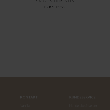
ERLA DRESS SHORT SLEEVE
DKK 1.399,95
KONTAKT
KUNDESERVICE
Vanilia
Handelsbetingelser