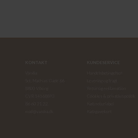
KONTAKT
KUNDESERVICE
Vanilia
Handelsbetingelser
Sct. Mathias Gade 66
Levering og fragt
8800 Viborg
Retur og reklamation
CVR 14168893
Cookies & privatlivspolitik
86 60 21 22
Køb returlabel
mail@vanilia.dk
Køb gavekort