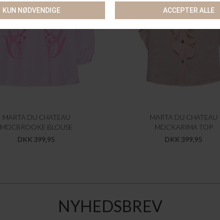
MARTA DU CHATEAU
MARTA DU CHATEAU
MDCBROOKE BLOUSE
MDCKARIMA TOP
DKK 399,95
DKK 399,95
NYHEDSBREV