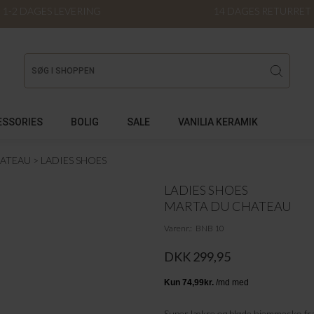
1-2 DAGES LEVERING
14 DAGES RETURRET
ESSORIES
BOLIG
SALE
VANILIA KERAMIK
HATEAU
LADIES SHOES
LADIES SHOES
MARTA DU CHATEAU
Varenr.
BNB 10
DKK 299,95
Super lækre og bløde hjemmesko fr