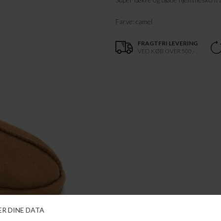
Farve: camel
FRAGTFRI LEVERING
VED KØB OVER 500,-