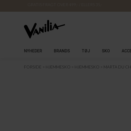
GRATIS FRAGT OVER 499,- / ELLERS 35,-
NYHEDER
BRANDS
TØJ
SKO
ACC
FORSIDE
HJEMMESKO
HJEMMESKO
MARTA DU C