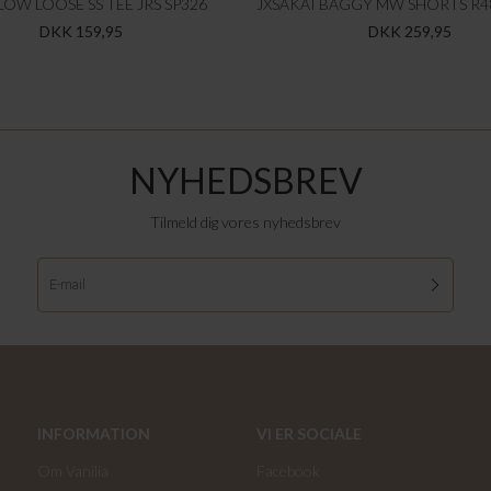
LOW LOOSE SS TEE JRS SP326
DKK 159,95
DKK 259,95
NYHEDSBREV
Tilmeld dig vores nyhedsbrev
INFORMATION
VI ER SOCIALE
Om Vanilia
Facebook