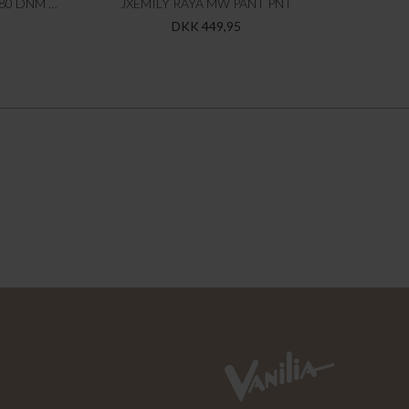
JXSAKAI BAGGY MW SHORTS R480 DNM LN
JXEMILY RAYA MW PANT PNT
DKK 449,95