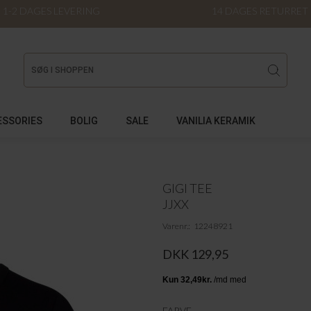
1-2 DAGES LEVERING
14 DAGES RETURRET
ESSORIES
BOLIG
SALE
VANILIA KERAMIK
GIGI TEE
JJXX
Varenr.
12248921
DKK 129,95
FARVE