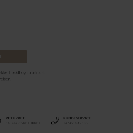
 lækkert blødt og strækbart
relsen.
RETURRET
KUNDESERVICE
14 DAGES RETURRET
+46 86 60 21 22