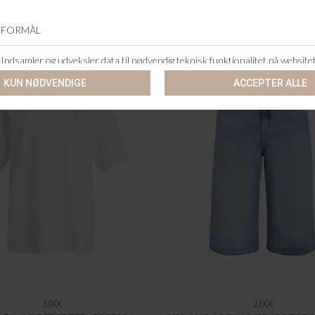
JJXX
JJXX