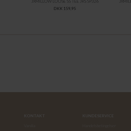
JXMILLOW LOOSE SS TEE JRS SP326
JXMIL
DKK 159,95
KONTAKT
KUNDESERVICE
Vanilia
Handelsbetingelser