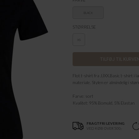
BLACK
STØRRELSE
XS
Flot t-shirt fra JJXX.Basic t-shirt i
materiale. Stylen er almindelig i stør
Farve: sort
Kvalitet: 95% Bomuld, 5% Elastan
FRAGTFRI LEVERING
VED KØB OVER 500,-