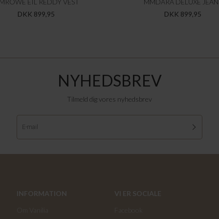
MROWE EIL REDDY VEST
MMDARA DELUXE JEAN
DKK 899,95
DKK 899,95
NYHEDSBREV
Tilmeld dig vores nyhedsbrev
INFORMATION
VI ER SOCIALE
Om Vanilia
Facebook