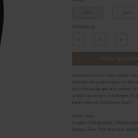
NAVY
BLACK
STØRRELSE
32
34
38
Klassiske bukser i navy med et stil
tætsiddende pasform giver en flot o
det enkle design gør dem nemme at st
arbejde og pænere anledninger. Et als
garderoben et sofistikeret touch.
Farve: Navy
Kvalitet: 25% Bomuld, 25% Økologi
Elastan, Foer, 96% Polyester, 4% El