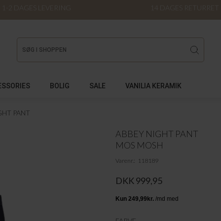
1-2 DAGES LEVERING
14 DAGES RETURRET
ESSORIES
BOLIG
SALE
VANILIA KERAMIK
GHT PANT
ABBEY NIGHT PANT
MOS MOSH
Varenr.
118189
DKK 999,95
FARVE