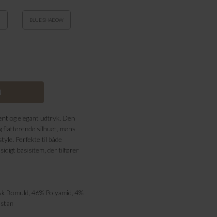
BLUE SHADOW
rent og elegant udtryk. Den
g flatterende silhuet, mens
yle. Perfekte til både
idigt basisitem, der tilfører
sk Bomuld, 46% Polyamid, 4%
astan