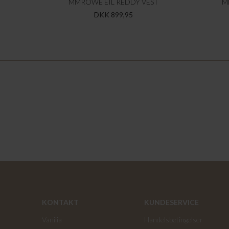
MMROWE EIL REDDY VEST
M
DKK 899,95
KONTAKT
KUNDESERVICE
Vanilia
Handelsbetingelser