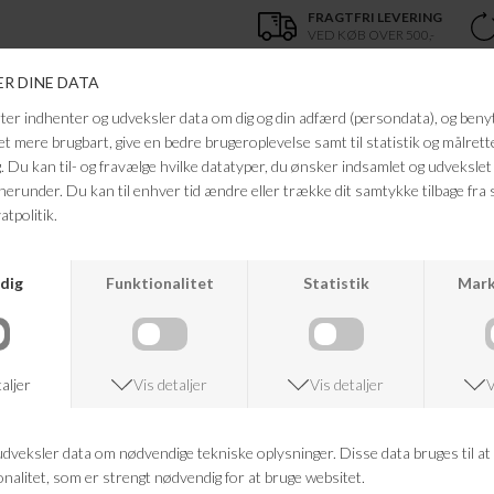
FRAGTFRI LEVERING
VED KØB OVER 500,-
ANDRE KØBTE OGSÅ