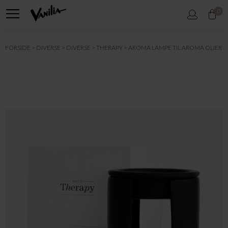
0
FORSIDE
DIVERSE
DIVERSE
THERAPY
AROMA LAMPE TIL AROMA OLIER