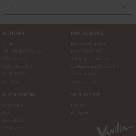
KONTAKT
KUNDESERVICE
Vanilia
Handelsbetingelser
Sct. Mathias Gade 66
Levering og fragt
8800 Viborg
Retur og reklamation
CVR 14168893
Cookies & privatlivspolitik
86 60 21 22
Køb returlabel
mail@vanilia.dk
Køb gavekort
INFORMATION
VI ER SOCIALE
Om Vanilia
Facebook
Butik
instagram
Nyhedsbrev
Kontakt os