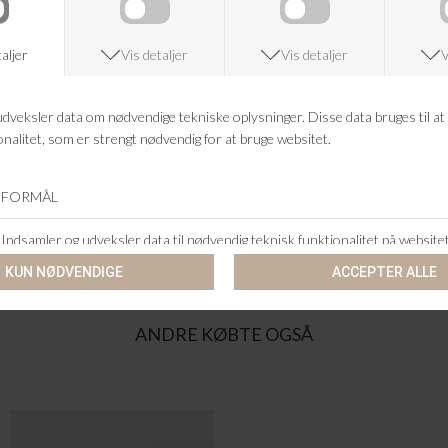
Farve: sort
FRAGTFRI LEVERING
VED KØB OVER 500,-
RETURRET
14 DAGES RETURRET
KUNDESERVICE
+46 86 60 21 22
ANDRE KØBTE OGSÅ