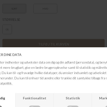
SORT
HVID
STØRRELSE
OS
No17 Therapy's Aroma Olie Lampe til æteriske aroma olier kommer
med sort mat glasur af håndlavet porcelæn. Øverste del kan tages af
ved påfyldning af vand og olie eller ved rengøring - dette er Især praktisk
hvis aroma lampen stadig er tændt eller varm. Aroma lampen fra No17
Therapy leveres i en pæn hvid boks, som kan bruges til opbevaring af
aroma lampen eller andre småting ,så som de velduftende æteriske olier
eller body oils fra No17 Therapy.Aroma lampen fra No17 Therapy er
det sunde og rene alternativ til f.eks. duftlys, da olien ikke kommer i
kontakt med nogen ild og forbrænding og derved undgår du at udlede
skadelige partikler i dit hjem.