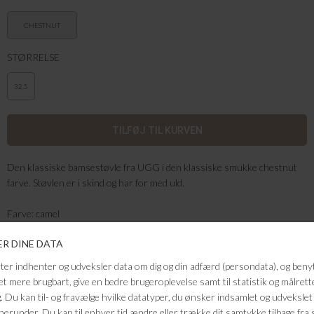
CHESTNUT
STØRRELSE
32.5
Den klassiske bamsestøvle fra UGG i den klassiske smukke chestnut
farve. Støvlen er i skind og har for med uld.
Farve: camel
Kvalitet: Skind
FRAGTFRI LEVERING
VED KØB OVER 500,-
RETURRET