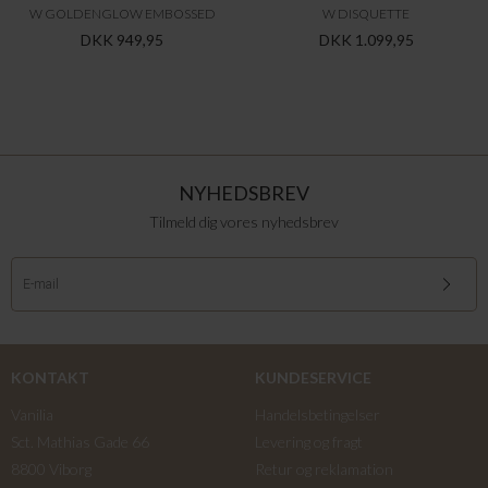
W GOLDENGLOW EMBOSSED
W DISQUETTE
DKK 949,95
DKK 1.099,95
NYHEDSBREV
Tilmeld dig vores nyhedsbrev
KONTAKT
KUNDESERVICE
Vanilia
Handelsbetingelser
Sct. Mathias Gade 66
Levering og fragt
8800 Viborg
Retur og reklamation