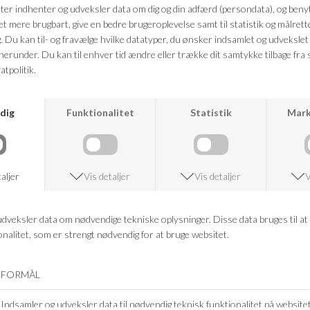
Farve: sort
Kvalitet: 78% Polyamid, 22% Elastan
FRAGTFRI LEVERING
VED KØB OVER 500,-
RETURRET
14 DAGES RETURRET
KUNDESERVICE
+46 86 60 21 22
ANDRE KØBTE OGSÅ