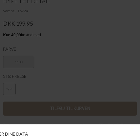
HYPE THE DETAIL
Varenr.
16224
DKK 199,95
FARVE
1100
STØRRELSE
S/M
Flotte strømpebukser med pænt mønster fra Hype The Detail. De
perfekte strømpebukser til at tilføje lidt ekstra til dit outfit