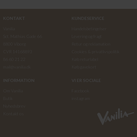
KONTAKT
KUNDESERVICE
Vanilia
Handelsbetingelser
Sct. Mathias Gade 66
Levering og fragt
8800 Viborg
Retur og reklamation
CVR 14168893
Cookies & privatlivspolitik
86 60 21 22
Køb returlabel
mail@vanilia.dk
Køb gavekort
INFORMATION
VI ER SOCIALE
Om Vanilia
Facebook
Butik
instagram
Nyhedsbrev
Kontakt os