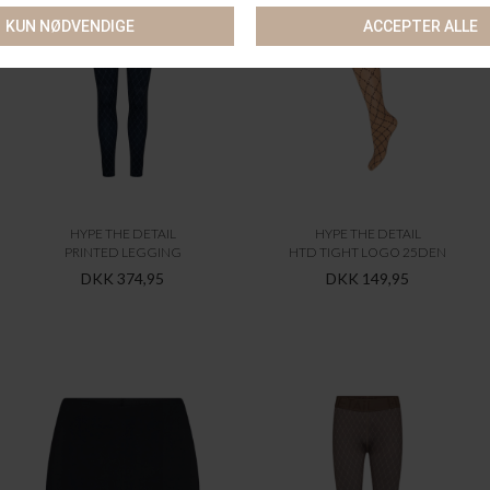
HYPE THE DETAIL
HYPE THE DETAIL
PRINTED LEGGING
HTD TIGHT LOGO 25DEN
DKK 374,95
DKK 149,95