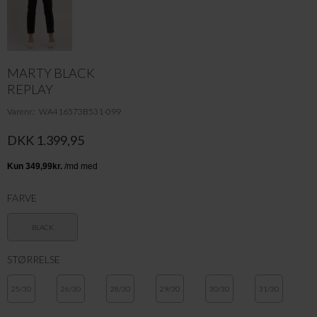
MARTY BLACK
REPLAY
Varenr.
WA416573B531-099
DKK 1.399,95
FARVE
BLACK
STØRRELSE
25/30
26/30
28/30
29/30
30/30
31/30