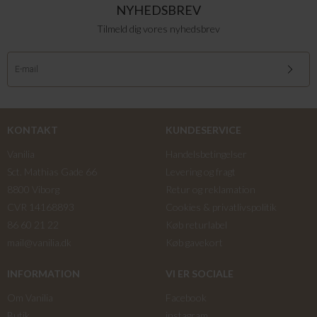
NYHEDSBREV
Tilmeld dig vores nyhedsbrev
KONTAKT
KUNDESERVICE
Vanilia
Handelsbetingelser
Sct. Mathias Gade 66
Levering og fragt
8800 Viborg
Retur og reklamation
CVR 14168893
Cookies & privatlivspolitik
86 60 21 22
Køb returlabel
mail@vanilia.dk
Køb gavekort
INFORMATION
VI ER SOCIALE
Om Vanilia
Facebook
Butik
instagram