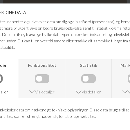
Super lækre jeans fra Replay. Jeans med lækker pasform og i flot sort
grå vask med cool slid detaljer.
Farve: sort grå vask
Kvalitet: 73% bomuld 25% polyester 2% elastan
FRAGTFRI LEVERING
VED KØB OVER 500,-
RETURRET
14 DAGES RETURRET
KUNDESERVICE
+46 86 60 21 22