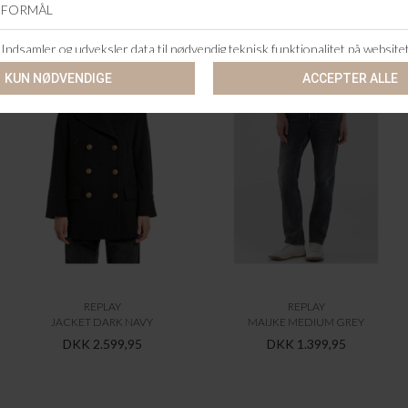
ANDRE KØBTE OGSÅ
REPLAY
REPLAY
JACKET DARK NAVY
MAIJKE MEDIUM GREY
DKK 2.599,95
DKK 1.399,95