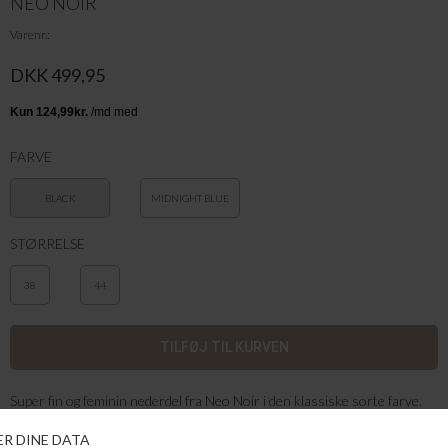
NEO NOIR
Varenr.
DKK 499,95
FARVE
BLACK
MIDNIGHT BLUE
STØRRELSE
38
44
Super fin og feminin nederdel fra Neo Noir i den klassiske sorte farve.
Nederdelen er designet med elastik i taljen. Nederdelen kan styles med
en sød tætsiddende top, løs t-shirt eller en
lækker sweater