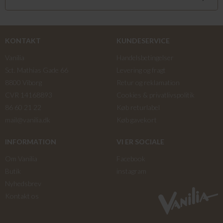
KONTAKT
KUNDESERVICE
Vanilia
Handelsbetingelser
Sct. Mathias Gade 66
Levering og fragt
8800 Viborg
Retur og reklamation
CVR 14168893
Cookies & privatlivspolitik
86 60 21 22
Køb returlabel
mail@vanilia.dk
Køb gavekort
INFORMATION
VI ER SOCIALE
Om Vanilia
Facebook
Butik
instagram
Nyhedsbrev
Kontakt os