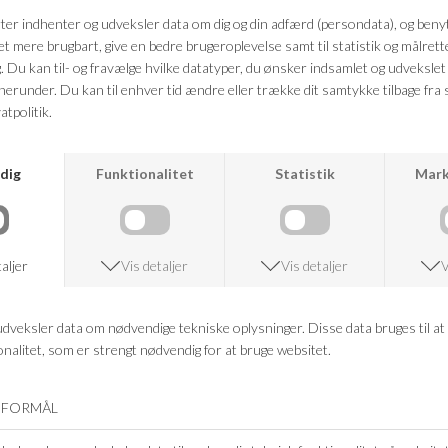
Kvalitet: 97% Polyester, 3% Elastan
Farve: Sort
FRAGTFRI LEVERING
VED KØB OVER 500,-
RETURRET
14 DAGES RETURRET
KUNDESERVICE
+46 86 60 21 22
ANDRE KØBTE OGSÅ