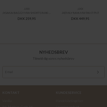
JJXX
JJXX
JXSAKAI BAGGY MW SHORTS R480 DNM LN
JXEMILY RAYA MW PANT PNT
DKK 259,95
DKK 449,95
NYHEDSBREV
Tilmeld dig vores nyhedsbrev
KONTAKT
KUNDESERVICE
Vanilia
Handelsbetingelser
Sct. Mathias Gade 66
Levering og fragt