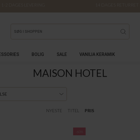
1-2 DAGES LEVERING
14 DAGES RETURRET
ESSORIES
BOLIG
SALE
VANILIA KERAMIK
MAISON HOTEL
LSE
NYESTE
TITEL
PRIS
-60%