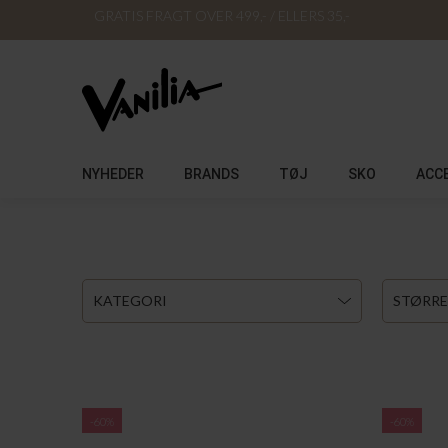
GRATIS FRAGT OVER 499,- / ELLERS 35,-
NYHEDER
BRANDS
TØJ
SKO
ACC
KATEGORI
STØRRE
-60%
-60%