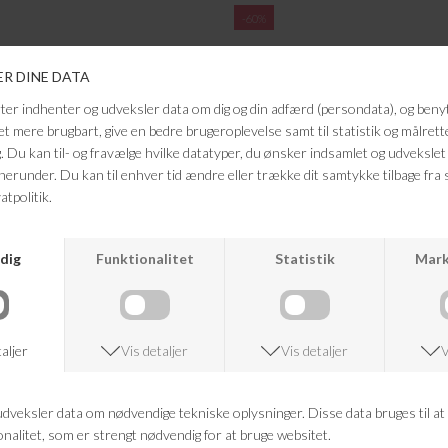
-60%
MAISON HOTEL
MAISON HOTEL
OSAIQUE AMALIA DRESS
DORA BLAZER
KK 1.249,95
DKK 499,98
DKK 1.399,95
DKK 559,