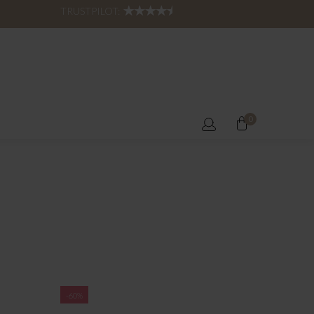
TRUSTPILOT:
0
-60%