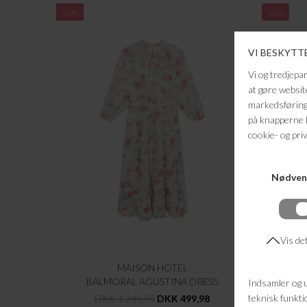
-60%
-60%
MAISON HOTEL
BALMORAL AGUSTINA DRESS
M
DKK 1.249,95
DKK 499,98
D