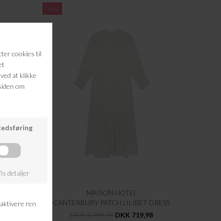
-60%
MAISON HOTEL
CANTERBURY PATCH LILIBET DRESS
98
DKK 1.799,95
DKK 719,98