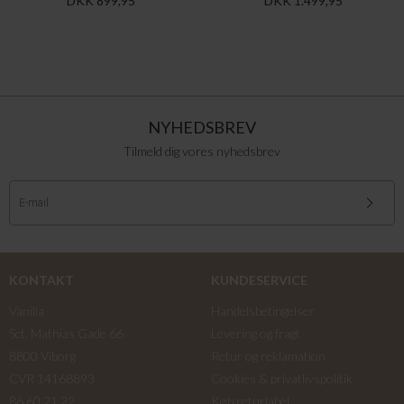
DKK 899,95
DKK 1.499,95
NYHEDSBREV
Tilmeld dig vores nyhedsbrev
KONTAKT
KUNDESERVICE
Vanilia
Handelsbetingelser
Sct. Mathias Gade 66
Levering og fragt
8800 Viborg
Retur og reklamation
CVR 14168893
Cookies & privatlivspolitik
86 60 21 22
Køb returlabel