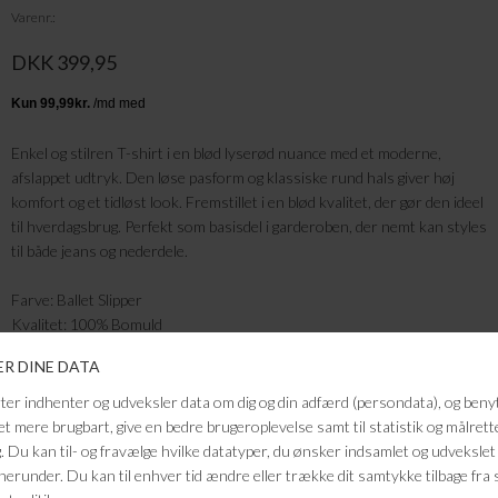
Varenr.
DKK 399,95
Enkel og stilren T-shirt i en blød lyserød nuance med et moderne,
afslappet udtryk. Den løse pasform og klassiske rund hals giver høj
komfort og et tidløst look. Fremstillet i en blød kvalitet, der gør den ideel
til hverdagsbrug. Perfekt som basisdel i garderoben, der nemt kan styles
til både jeans og nederdele.
Farve: Ballet Slipper
Kvalitet: 100% Bomuld
FRAGTFRI LEVERING
VED KØB OVER 500,-
RETURRET
14 DAGES RETURRET