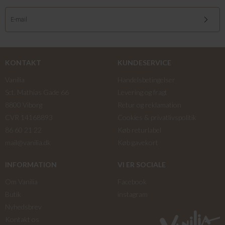
KONTAKT
KUNDESERVICE
Vanilia
Handelsbetingelser
Sct. Mathias Gade 66
Levering og fragt
8800 Viborg
Retur og reklamation
CVR 14168893
Cookies & privatlivspolitik
86 60 21 22
Køb returlabel
mail@vanilia.dk
Køb gavekort
INFORMATION
VI ER SOCIALE
Om Vanilia
Facebook
Butik
instagram
Nyhedsbrev
Kontakt os