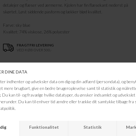
detalejer og flæser ved ærmerne. Kjolen har fin flæsekant nederst på
skørtet. Løst siddende pasform og lækker blød kvalitet.
Farve: sky blue
Kvalitet: 74% viskose, 26% polyester
FRAGTFRI LEVERING
VED KØB OVER 500,-
RETURRET
14 DAGES RETURRET
KUNDESERVICE
+46 86 60 21 22
ANDRE KØBTE OGSÅ