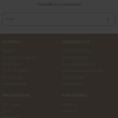
Tilmeld dig vores nyhedsbrev
KONTAKT
KUNDESERVICE
Vanilia
Handelsbetingelser
Sct. Mathias Gade 66
Levering og fragt
8800 Viborg
Retur og reklamation
CVR 14168893
Cookies & privatlivspolitik
86 60 21 22
Køb returlabel
mail@vanilia.dk
Køb gavekort
INFORMATION
VI ER SOCIALE
Om Vanilia
Facebook
Butik
instagram
Nyhedsbrev