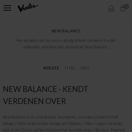
0
NEW BALANCE
Her på siden ser du vores udvalg af fede sneakers fra det
velkendte amerikanske skomærke New Balance.
NYESTE
TITEL
PRIS
NEW BALANCE - KENDT
VERDENEN OVER
New Balance er et amerikansk skomærke, som blev etableret helt
tilbage i 1906 af den iriske immigrant William J. Riley. I dag er brandet
ejet af Jim Davis, og New Balance har hovedkvarter i Boston. Mærket