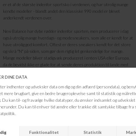
er et af de største indenfor sportsko i verdenen, og har utrolig mange
kendte modeller - blandt andet den klassiske 990 model er blevet
anderkendt verdenen over.
New Balance har dybe rødder indenfor sporten, men producerer i dag
også utrolig mange hverdags- og modesneakers, som alle er kendt for at
have utrolig god komfort. Oftest er deres sneakers kendt for det store
og skrå "N" på siden, som gør dem rigtig let genkendelige for mange.
Mange modeller bliver stadigvæk produceret i enten USA eller Europa,
da de bevidst ikke er glade for at sende deres produktion til lande med
billig arbejdskraft, som mange andre skoproducenter benytter sig af.
Der er et par New Balance sneakers til alle - de siger selv at de hjælper
folk med at forfølge deres drømme enten om det er professionelle
atleter, som prøver at sætte nye rekorder, en amatør der skal løbe sine
første 5 kilometer, eller en der blot ønsker at leve en sundere og mere
aktiv livstil.
New Balance sneakers er den perfekte sammensætning af
funktionalitet og design, som både giver dig fantastiske teknologier og