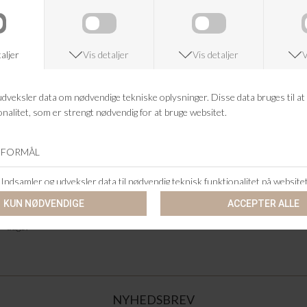
lige præcis den style du ønsker.
KØB NEW BALANCE SNEAKERS
HOS VANILIA.DK
Hos www.vanilia.dk er vi vilde med sneakers! Vi har derfor altid et
udvalg af forskellige modeller fra New Balance. Vi håndplukker alle vores
style og varer, så vi er sikre på at vi har de vare vores kunder kan lide.
Bestil dine sneakers i dag, eller kig forbi butikken i Viborg. Vi står altid
klar til at hjælpe.
Husk at vi har gratis fragt på alle ordrer over 500,-! Vi har altid hurtig
levering - vi sender med GLS og har en forventet leveringstid på 1-3
dage!
NYHEDSBREV