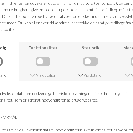
modebrands, som er vidt forskellige. Til fælles for alle deres forskellige
brands er dog, at de henvender sig til den kvalitetsbevidste kvinde, og de
har alt fra fritidstøj til de mere festlige brands som Molly Jo. De har
derfor brands til alle tænkelige kvinder og typer.
Godske Group blev grundlagt tilbage i 1970, og har lige siden haft både
kvalitet og pasform i hovedsædet når de har designet kollektioner.
Dette er også grunden til at de i dag er kendt i hele Europa.
KØB MOLLY JO KJOLER HOS
VANILIA.DK
Her på siden kan du se vores udvalgte styles fra netop Molly Jo - vi har
håndplukket alle styles på vores webshop, for at være sikre på at vi har
noget der matcher netop din stil. Så hvis du er til elegante og feminine
festkjoler med et twist, så er du landet på den rigtige side.
Vi har drevet tøjbutik i Viborg siden 1989, og det er derfor vi føler os
sikre når vi håndplukker styles til vores kunder. Vi har et fantastisk
indblik i, hvilke styles vores kunder finder interessante, og køber kun