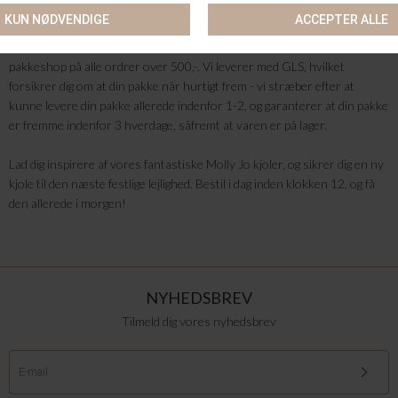
ind derefter.
Her på vores webshop tilbyder vi altid gratis fragt til nærmeste
pakkeshop på alle ordrer over 500,-. Vi leverer med GLS, hvilket
forsikrer dig om at din pakke når hurtigt frem - vi stræber efter at
kunne levere din pakke allerede indenfor 1-2, og garanterer at din pakke
er fremme indenfor 3 hverdage, såfremt at varen er på lager.
Lad dig inspirere af vores fantastiske Molly Jo kjoler, og sikrer dig en ny
kjole til den næste festlige lejlighed. Bestil i dag inden klokken 12, og få
den allerede i morgen!
NYHEDSBREV
Tilmeld dig vores nyhedsbrev