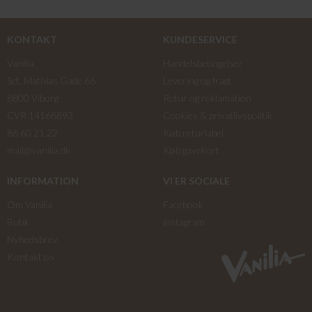
KONTAKT
KUNDESERVICE
Vanilia
Handelsbetingelser
Sct. Mathias Gade 66
Levering og fragt
8800 Viborg
Retur og reklamation
CVR 14168893
Cookies & privatlivspolitik
86 60 21 22
Køb returlabel
mail@vanilia.dk
Køb gavekort
INFORMATION
VI ER SOCIALE
Om Vanilia
Facebook
Butik
instagram
Nyhedsbrev
Kontakt os