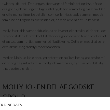
twist og lidt kant. Der lægges stor vægt på femininitet og fest, når de
designer kjolerne, og der tages altid højde for komfort og pasform. Der
er ofte mange finurlige detaljer, som spiller rigtig godt sammen med de
feminine snit og klassiske festkjoler, så man altid har et unikt twist.
Molly Jo er altid sæsonaktuelle, da de leverer ekspreskollektioner - det
betyder at der allerede kort tid efter designprocessen bliver produceret
et oplæg, som hurtigt kommer ud i butikkerne. Dette er med til at gøre
dem aktuelle og trendy i modebranchen.
Med en Molly Jo kjole er du garanteret en høj kvalitet og god pasform i
en flot og elegant udførelse med gode materialer, og du vil altid føle dig
tilpas og festlig i den.
MOLLY JO - EN DEL AF GODSKE
GROUP
Molly Jo er en del af Godske Group, som huser 14 forskellige