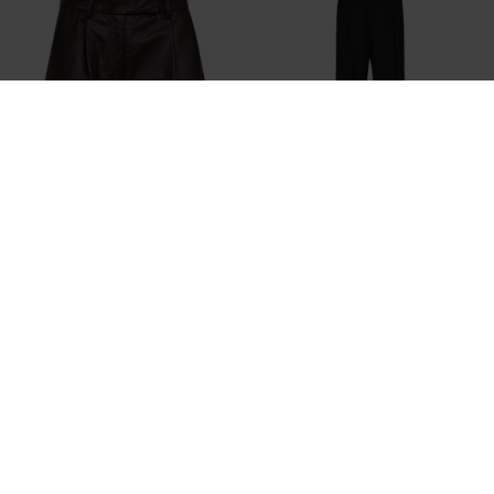
CO`COUTURE
CO`COUTURE
MELCC SS BLAZER
PHOEBECC LEATHER PLEAT SHORTS
DKK 899,95
DKK 1.099,95
-60%