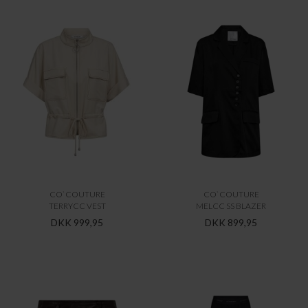
CO`COUTURE
CO`COUTURE
TAMMYCC CROCHET TOP
TERRYCC VEST
DKK 599,95
DKK 999,95