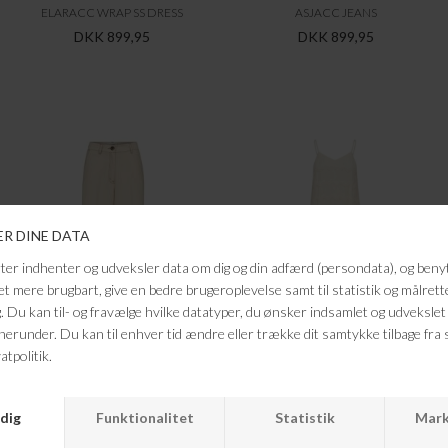
ELARACC WRAP SS DRESS
ASJACC JEANS
DKK 899,95
DKK 899,95
CO`COUTURE
CO`COUTURE
TERRYCC DENIM PANT
JERRYCC STRAP DRESS
DKK 799,95
DKK 799,95