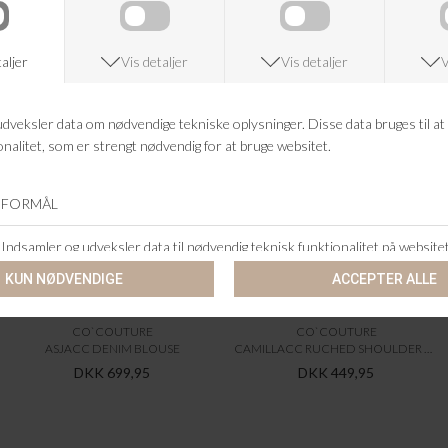
CO`COUTURE
CO`COUTURE
ASJACC DENIM BLOUSE
CAMILLACC RUCHED SHOULDER TEE 9
DKK 699,95
DKK 449,95